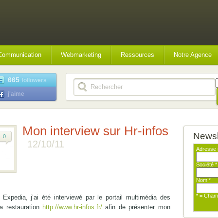
Communication
Webmarketing
Ressources
Notre Agence
665
followers
j'aime
Mon interview sur Hr-infos
Newsl
0
12/10/11
Adresse 
Société
*
Nom
*
* = Cham
 Expedia, j’ai été interviewé par le portail multimédia des
la restauration
http://www.hr-infos.fr/
afin de présenter mon