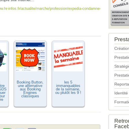
ww.hr-infos.fr/actualite/marche/profession/expedia-condamne-
Prest
Création
Prestat
Stratég
Prestati
t
Booking Button,
les 5
Reporta
tre
une alternative
immanquables
 GDS
aux Booking
de la semaine,
uer
Engines
ou plutôt les 9 !
Identité
our
classiques
re
Formati
Retro
Face