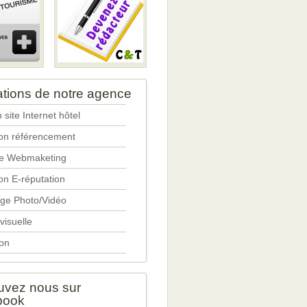
ations de notre agence
 site Internet hôtel
ion référencement
ie Webmaketing
on E-réputation
ge Photo/Vidéo
 visuelle
on
uvez nous sur
book