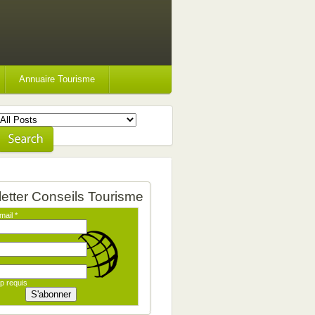
Annuaire Tourisme
etter Conseils Tourisme
mail
*
p requis