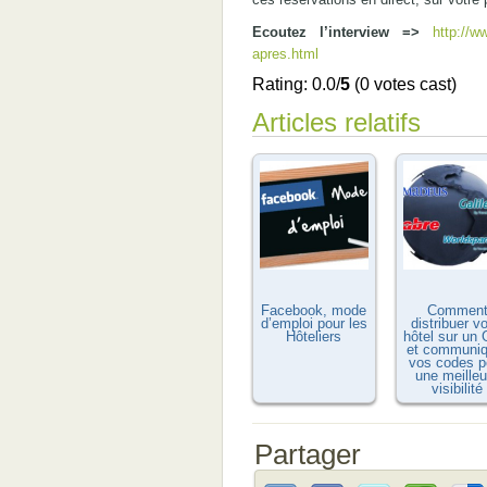
Ecoutez l’interview =>
http://w
apres.html
Rating: 0.0/
5
(0 votes cast)
Articles relatifs
Facebook, mode
Commen
d’emploi pour les
distribuer vo
Hôteliers
hôtel sur un
et communiq
vos codes p
une meilleu
visibilité
Partager