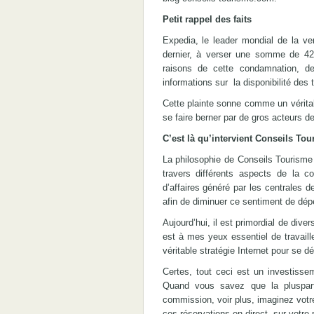
Petit rappel des faits
Expedia, le leader mondial de la v
dernier, à verser une somme de 4
raisons de cette condamnation, d
informations sur la disponibilité des 
Cette plainte sonne comme un vérita
se faire berner par de gros acteurs d
C’est là qu’intervient Conseils To
La philosophie de Conseils Tourisme e
travers différents aspects de la co
d’affaires généré par les centrales de
afin de diminuer ce sentiment de dépe
Aujourd’hui, il est primordial de dive
est à mes yeux essentiel de travaill
véritable stratégie Internet pour se d
Certes, tout ceci est un investisse
Quand vous savez que la pluspar
commission, voir plus, imaginez votre
ces réservations en direct, sur votre 