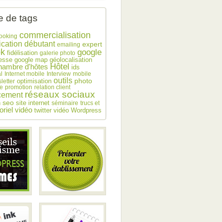
 de tags
commercialisation
ooking
débutant
cation
expert
emailing
ok
google
fidélisation
galerie photo
esse
google map
géolocalisation
Hôtel
hambre d'hôtes
ids
l
Internet mobile
Interview
mobile
outils
photo
optimisation
letter
e
promotion
relation client
réseaux sociaux
cement
seo
n
site internet
séminaire
trucs et
toriel vidéo
twitter
vidéo
Wordpress