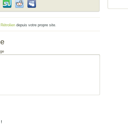
u
Rétrolien
depuis votre propre site.
se
ge
!