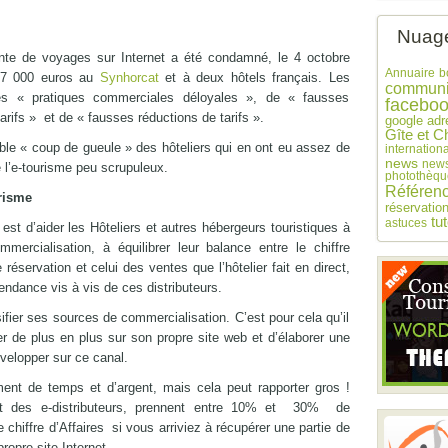
Nuage
ente de voyages sur Internet a été condamné, le 4 octobre
Annuaire
b
27 000 euros au
Synhorcat
et à deux hôtels français. Les
communi
es « pratiques commerciales déloyales », de « fausses
facebo
tarifs » et de « fausses réductions de tarifs ».
google adr
Gîte et C
ble « coup de gueule » des hôteliers qui en ont eu assez de
internationa
news
news
e l’e-tourisme peu scrupuleux.
photothèqu
Référen
urisme
réservatio
tu
astuces
st d’aider les Hôteliers et autres hébergeurs touristiques à
mmercialisation, à équilibrer leur balance entre le chiffre
 réservation et celui des ventes que l’hôtelier fait en direct,
ndance vis à vis de ces distributeurs.
rsifier ses sources de commercialisation. C’est pour cela qu’il
er de plus en plus sur son propre site web et d’élaborer une
évelopper sur ce canal.
ment de temps et d’argent, mais cela peut rapporter gros !
t des e-distributeurs, prennent entre 10% et 30% de
 chiffre d’Affaires si vous arriviez à récupérer une partie de
propre site Internet…