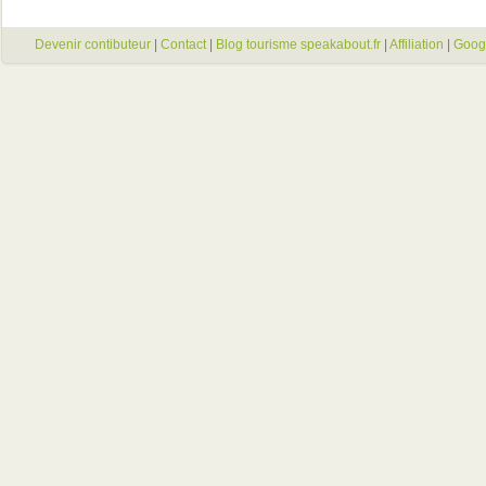
Devenir contibuteur
|
Contact
|
Blog tourisme speakabout.fr
|
Affiliation
|
Goog