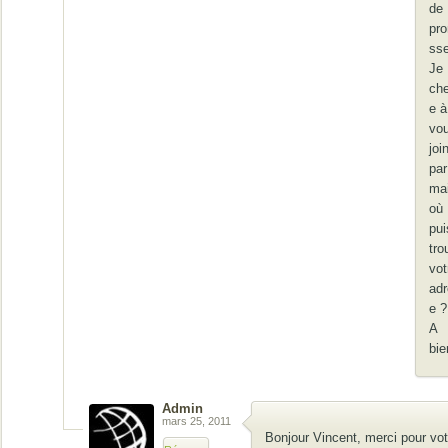
de
pr
ss
Je
ch
e à
vo
joi
par
mai
où
pui
tro
vot
ad
e ?
A
bie
Admin
mars 25, 2011
Bonjour Vincent, merci pour vot