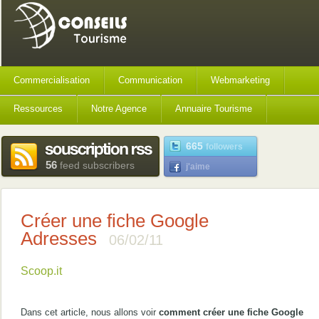
Commercialisation
Communication
Webmarketing
Ressources
Notre Agence
Annuaire Tourisme
665
followers
56
feed subscribers
j'aime
Créer une fiche Google
Adresses
06/02/11
Scoop.it
Dans cet article, nous allons voir
comment créer une fiche Google