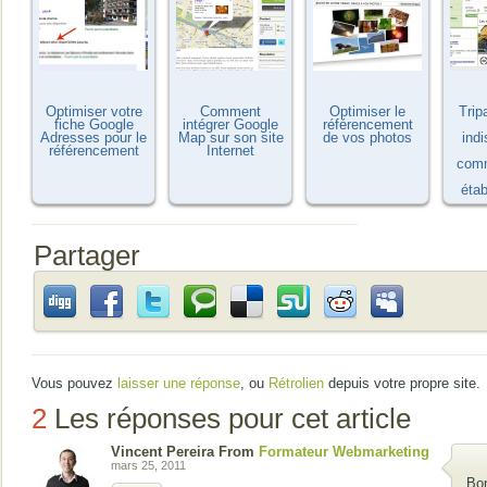
Optimiser votre
Comment
Optimiser le
Trip
fiche Google
intégrer Google
référencement
Adresses pour le
Map sur son site
de vos photos
ind
référencement
Internet
comm
éta
Partager
Vous pouvez
laisser une réponse
, ou
Rétrolien
depuis votre propre site.
2
Les réponses pour cet article
Vincent Pereira From
Formateur Webmarketing
mars 25, 2011
Bo