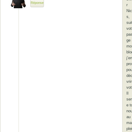
Réponse
r
Nic
s,
sui
vot
pa
ge 
mo
blo
j’e
pro
pou
dé
vrir
vot
Il
se
e t
no
au
ma
ple