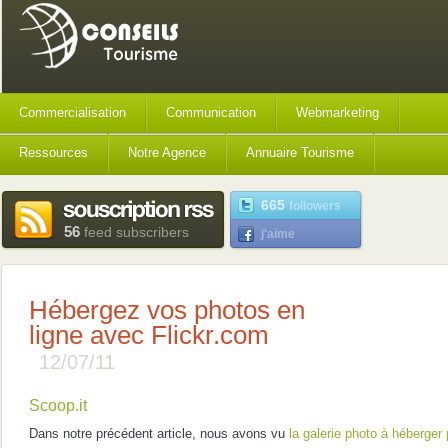
Commercialisation
Communication
Webmarketing
Ressources
Notre Agence
Annuaire Tourisme
665
followers
56
feed subscribers
j'aime
Hébergez vos photos en
ligne avec Flickr.com
12/07/11
Scoop.it
Dans notre précédent article, nous avons vu
la galerie photo à héberger 