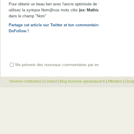
Pour obtenir un beau lien avec l'ancre optimisée de votre choix,
utilisez la syntaxe Nom@vos mots clés
(ex: Mathieu@gîte Nice)
dans le champ "Nom"
Partage cet article sur Twitter et ton commentaire passera en
DoFollow !
Me prévenir des nouveaux commentaires par email
Devenir contibuteur
|
Contact
|
Blog tourisme speakabout.fr
|
Affiliation
|
Goog