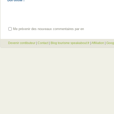
DoFollow !
Me prévenir des nouveaux commentaires par email
Devenir contibuteur
|
Contact
|
Blog tourisme speakabout.fr
|
Affiliation
|
Goog