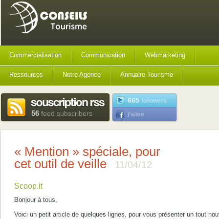
Commercialisation
Communication
Webmarketing
Ressources
Notre Agence
Annuaire Tourisme
665
followers
56
feed subscribers
j'aime
« Mention » spéciale, pour
cet outil de veille
11/04/12
Scoop.it
Bonjour à tous,
Voici un petit article de quelques lignes, pour vous présenter un tout no