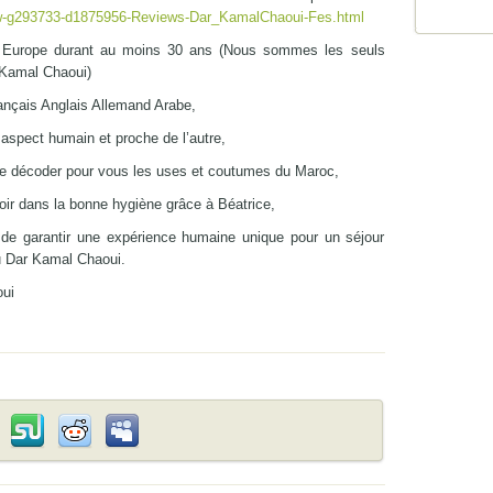
view-g293733-d1875956-Reviews-Dar_KamalChaoui-Fes.html
en Europe durant au moins 30 ans (Nous sommes les seuls
 Kamal Chaoui)
nçais Anglais Allemand Arabe,
e aspect humain et proche de l’autre,
n de décoder pour vous les uses et coutumes du Maroc,
oir dans la bonne hygiène grâce à Béatrice,
 de garantir une expérience humaine unique pour un séjour
u Dar Kamal Chaoui.
ui