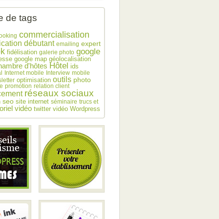
 de tags
commercialisation
ooking
débutant
cation
expert
emailing
ok
google
fidélisation
galerie photo
esse
google map
géolocalisation
Hôtel
hambre d'hôtes
ids
l
Internet mobile
Interview
mobile
outils
photo
optimisation
letter
e
promotion
relation client
réseaux sociaux
cement
seo
n
site internet
séminaire
trucs et
toriel vidéo
twitter
vidéo
Wordpress