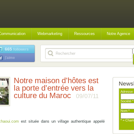
Communication
Webmarketing
Ressources
Notre Agence
665
followers
j'aime
Notre maison d’hôtes est
Newsl
1
la porte d’entrée vers la
Adresse 
culture du Maroc
09/07/11
Société
*
Nom
*
* = Cham
chaoui.com
est située dans un village authentique appelé