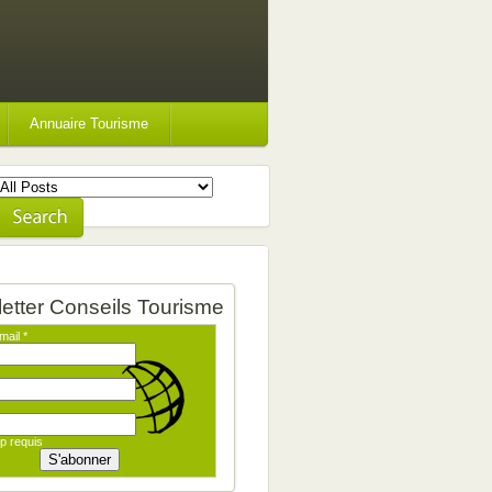
Annuaire Tourisme
etter Conseils Tourisme
mail
*
p requis