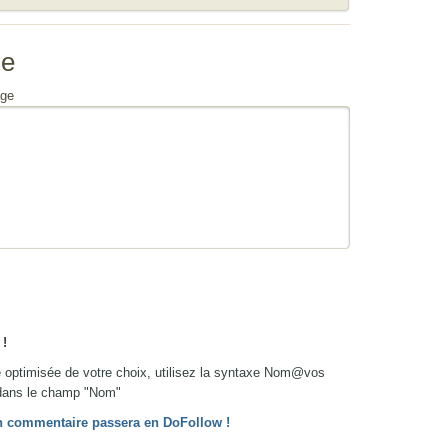
se
ge
!
re optimisée de votre choix, utilisez la syntaxe Nom@vos
ans le champ "Nom"
 ton commentaire passera en DoFollow !