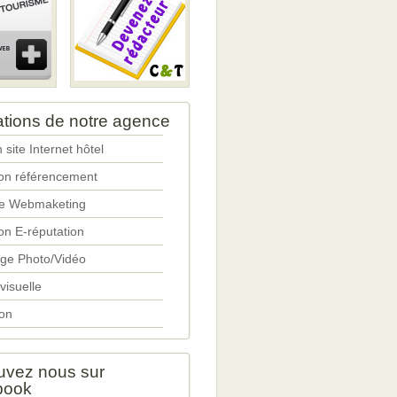
ations de notre agence
 site Internet hôtel
ion référencement
ie Webmaketing
on E-réputation
ge Photo/Vidéo
 visuelle
on
uvez nous sur
book