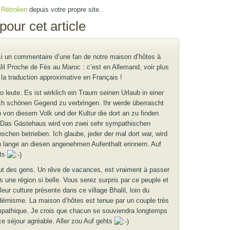
u
Rétrolien
depuis votre propre site.
our cet article
ci un commentaire d’une fan de notre maison d’hôtes à
lil Proche de Fès au Maroc : c’est en Allemand, voir plus
n la traduction approximative en Français !
o leute. Es ist wirklich ein Traum seinen Urlaub in einer
ch schönen Gegend zu verbringen. Ihr werde überrascht
n von diesem Volk und der Kultur die dort an zu finden
. Das Gästehaus wird von zwei sehr sympathischen
schen betrieben. Ich glaube, jeder der mal dort war, wird
h lange an diesen angenehmen Aufenthalt erinnern. Auf
ts
ut des gens. Un rêve de vacances, est vraiment à passer
s une région si belle. Vous serez surpris par ce peuple et
leur culture présente dans ce village Bhalil, loin du
érnisme. La maison d’hôtes est tenue par un couple très
pathique. Je crois que chacun se souviendra longtemps
ce séjour agréable. Aller zou Auf gehts