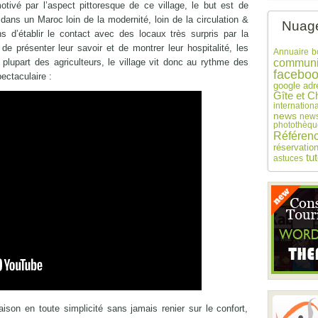
otivé par l’aspect pittoresque de ce village, le but est de
dans un Maroc loin de la modernité, loin de la circulation &
Nuage
ns d’établir le contact avec des locaux très surpris par la
 de présenter leur savoir et de montrer leur hospitalité, les
Annuaire
b
 plupart des agriculteurs, le village vit donc au rythme des
communi
facebo
pectaculaire :
google adr
Gîte et C
internationa
news
news
photothèqu
Référen
réservatio
tu
astuces
son en toute simplicité sans jamais renier sur le confort,