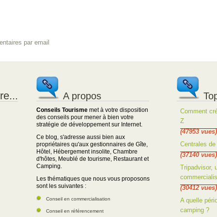
ntaires par email
e...
A propos
Top
Conseils Tourisme
met à votre disposition
Comment crée
des conseils pour mener à bien votre
Z
stratégie de développement sur Internet.
(47953 vues)
Ce blog, s'adresse aussi bien aux
Centrales de 
propriétaires qu'aux gestionnaires de Gîte,
Hôtel, Hébergement insolite, Chambre
(37140 vues)
d'hôtes, Meublé de tourisme, Restaurant et
Camping.
Tripadvisor, 
commercialis
Les thématiques que nous vous proposons
sont les suivantes :
(30412 vues)
Conseil en commercialisation
A quelle péri
camping ?
Conseil en référencement