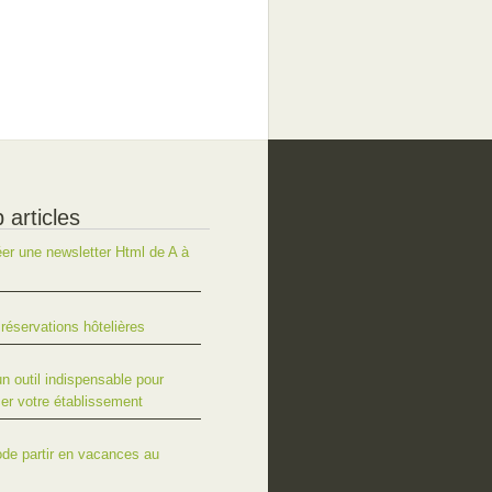
 articles
r une newsletter Html de A à
réservations hôtelières
un outil indispensable pour
er votre établissement
ode partir en vacances au