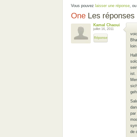
Vous pouvez
laisser une réponse
, o
One
Les réponses p
Kamal Chaoui
juillet 16, 2011
voi
Réponse
Bha
loi
Hall
sol
sei
ist
Men
sic
geh
Sal
dan
par 
mod
sym
de 