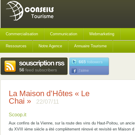
Commercialisation
Communication
Webmarketing
Ressources
Notre Agence
Annuaire Tourisme
665
followers
56
feed subscribers
j'aime
La Maison d’Hôtes « Le
Chai »
22/07/11
Scoop.it
Aux confins de la Vienne, sur la route des vins du Haut-Poitou, un anci
du XVIII iéme siècle a été complètement rénové et revisité en Maison d