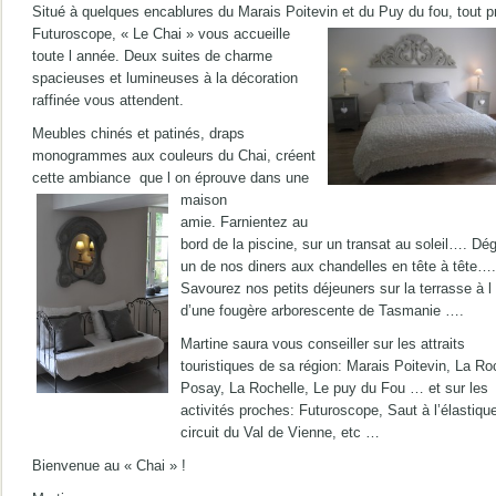
Situé à quelques encablures du Marais Poitevin et du Puy du fou, tout p
Futuroscope,
« Le Chai » vous accueille
toute l année. Deux suites de charme
spacieuses et lumineuses à la décoration
raffinée vous attendent.
Meubles chinés et patinés, draps
monogrammes aux couleurs du Chai, créent
cette ambiance que l on éprouve dans une
maison
amie. Farnientez au
bord de la piscine, sur un transat au soleil…. Dé
un de nos diners aux chandelles en tête à tête….
Savourez nos petits déjeuners sur la terrasse à 
d’une fougère arborescente de Tasmanie ….
Martine saura vous conseiller sur les attraits
touristiques de sa région: Marais Poitevin, La Ro
Posay, La Rochelle, Le puy du Fou … et sur les
activités proches: Futuroscope, Saut à l’élastiqu
circuit du Val de Vienne, etc …
Bienvenue au « Chai » !