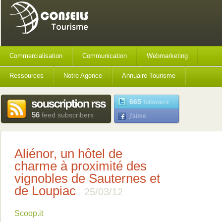
Commercialisation
Communication
Webmarketing
Ressources
Notre Agence
Annuaire Tourisme
665
followers
56
feed subscribers
j'aime
Aliénor, un hôtel de
charme à proximité des
vignobles de Sauternes et
de Loupiac
25/03/12
Scoop.it