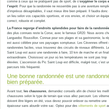
comme à ceux qui ne pratiquent pas de sport, de s’
oxygéner le corps e
l’esprit
. Pour que la randonnée ne ressemble pas à une aventure rempli
d’imprévus désagréables, il vaut mieux être bien préparé. Il faudra donc 
un lieu selon vos capacités sportives, et vos envies, et choisir un équi
correct, robuste et complet.
La France regorge d’endroits splendides pour faire de la randonné
des plus connues reste la Corse, avec le fameux GR20. Nous avons cho
Languedoc Roussillon. Connue pour ses plages et sa gastronomie, la ré
est aussi célèbre pour ses paysages somptueux. Les Cévennes offrent
randonnées faciles, vous trouverez des circuits de niveaux différents. L
Saint Loup est aussi une randonnée à faire, 10 km de marche et un final
extraordinaire. Choisissez un jour où les températures ne sont pas trop
élevées. L’ascension du Pic Saint Loup est difficile, malgré tout, c’est u
parcours très fréquenté.
Une bonne randonnée est une randonn
bien préparée.
Avant tout,
les chaussures
, demandez conseils afin de choisir les meil
chaussures selon le type de terrain que vous allez parcourir. Les vêtem
doivent être légers en été, vous devez pouvoir enlever ou remettre une
épaisseur sans alourdir votre sac. Optez pour des
vêtements de sport
aé