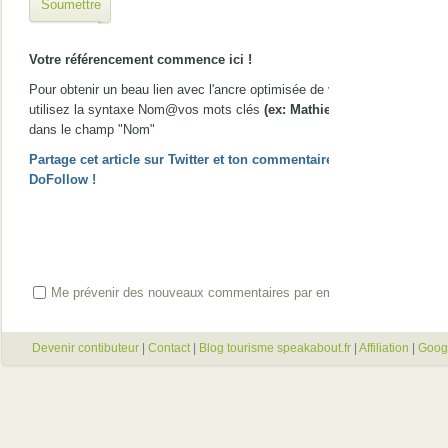
Soumettre
Votre référencement commence ici !
Pour obtenir un beau lien avec l'ancre optimisée de votre choix,
utilisez la syntaxe Nom@vos mots clés
(ex: Mathieu@gîte Nice)
dans le champ "Nom"
Partage cet article sur Twitter et ton commentaire passera en
DoFollow !
Me prévenir des nouveaux commentaires par email
Devenir contibuteur
|
Contact
|
Blog tourisme speakabout.fr
|
Affiliation
|
Goog