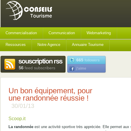
Commercialisation
Communication
Webmarketing
Ressources
Notre Agence
Annuaire Tourisme
665
followers
56
feed subscribers
j'aime
Un bon équipement, pour
une randonnée réussie !
30/01/13
Scoop.it
La randonnée
est une activité sportive très appréciée. Elle permet aux 