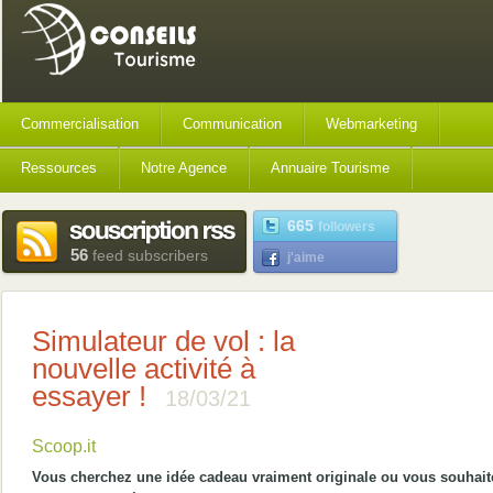
Commercialisation
Communication
Webmarketing
Ressources
Notre Agence
Annuaire Tourisme
665
followers
56
feed subscribers
j'aime
Simulateur de vol : la
nouvelle activité à
essayer !
18/03/21
Scoop.it
Vous cherchez une idée cadeau vraiment originale ou vous souhait