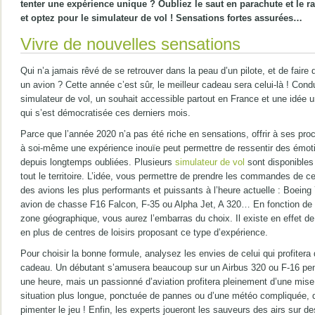
tenter une expérience unique ? Oubliez le saut en parachute et le ra
et optez pour le simulateur de vol ! Sensations fortes assurées…
Vivre de nouvelles sensations
Qui n’a jamais rêvé de se retrouver dans la peau d’un pilote, et de faire 
un avion ? Cette année c’est sûr, le meilleur cadeau sera celui-là ! Cond
simulateur de vol, un souhait accessible partout en France et une idée 
qui s’est démocratisée ces derniers mois.
Parce que l’année 2020 n’a pas été riche en sensations, offrir à ses pro
à soi-même une expérience inouïe peut permettre de ressentir des émot
depuis longtemps oubliées. Plusieurs
simulateur de vol
sont disponibles
tout le territoire. L’idée, vous permettre de prendre les commandes de ce
des avions les plus performants et puissants à l’heure actuelle : Boeing
avion de chasse F16 Falcon, F-35 ou Alpha Jet, A 320… En fonction de 
zone géographique, vous aurez l’embarras du choix. Il existe en effet de
en plus de centres de loisirs proposant ce type d’expérience.
Pour choisir la bonne formule, analysez les envies de celui qui profitera
cadeau. Un débutant s’amusera beaucoup sur un Airbus 320 ou F-16 pe
une heure, mais un passionné d’aviation profitera pleinement d’une mise
situation plus longue, ponctuée de pannes ou d’une météo compliquée, 
pimenter le jeu ! Enfin, les experts joueront les sauveurs des airs sur de