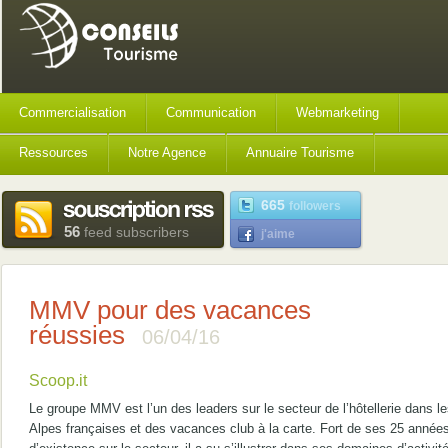
Commercialisation
Communication
Webmarketing
Ressources
Notre Agence
Annuaire Tourisme
665
followers
56
feed subscribers
j'aime
MMV pour des vacances
réussies
06/04/16
Scoop.it
Le groupe MMV est l’un des leaders sur le secteur de l’hôtellerie dans l
Alpes françaises et des vacances club à la carte. Fort de ses 25 année