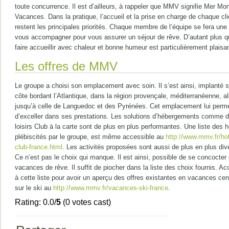
toute concurrence. Il est d’ailleurs, à rappeler que MMV signifie Mer Mo
Vacances. Dans la pratique, l’accueil et la prise en charge de chaque cli
restent les principales priorités. Chaque membre de l’équipe se fera une 
vous accompagner pour vous assurer un séjour de rêve. D’autant plus q
faire accueillir avec chaleur et bonne humeur est particulièrement plaisan
Les offres de MMV
Le groupe a choisi son emplacement avec soin. Il s’est ainsi, implanté s
côte bordant l’Atlantique, dans la région provençale, méditerranéenne, al
jusqu’à celle de Languedoc et des Pyrénées. Cet emplacement lui perm
d’exceller dans ses prestations. Les solutions d’hébergements comme 
loisirs Club à la carte sont de plus en plus performantes. Une liste des h
plébiscités par le groupe, est même accessible au
http://www.mmv.fr/hot
club-france.html
. Les activités proposées sont aussi de plus en plus div
Ce n’est pas le choix qui manque. Il est ainsi, possible de se concocter
vacances de rêve. Il suffit de piocher dans la liste des choix fournis. A
à cette liste pour avoir un aperçu des offres existantes en vacances cen
sur le ski au
http://www.mmv.fr/vacances-ski-france
.
Rating: 0.0/
5
(0 votes cast)