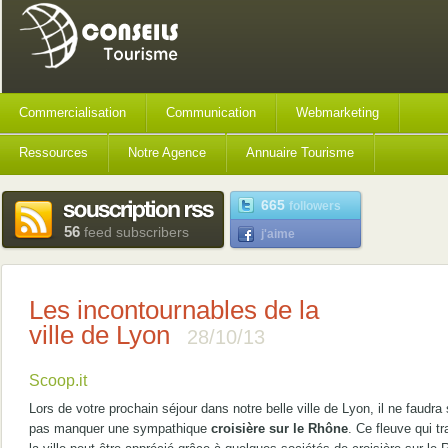
Commercialisation
Communication
Webmarketing
Ressources
Notre Agence
Annuaire Tourisme
665
followers
56
feed subscribers
j'aime
Les incontournables de la
ville de Lyon
28/10/13
Scoop.it
Lors de votre prochain séjour dans notre belle ville de Lyon, il ne faudra 
pas manquer une sympathique
croisière sur le Rhône
. Ce fleuve qui t