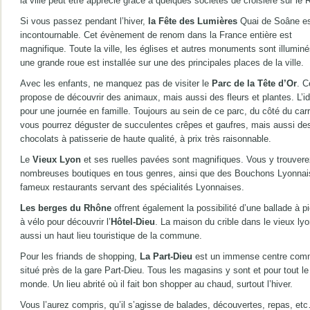
la ville peut être apprécié grâce à quelques sociétés de croisière sur le
Si vous passez pendant l’hiver,
la Fête des Lumières
Quai de Soâne e
incontournable. Cet évènement de renom dans la France entière est
magnifique. Toute la ville, les églises et autres monuments sont illuminé
une grande roue est installée sur une des principales places de la ville.
Avec les enfants, ne manquez pas de visiter le
Parc de la Tête d’Or
. C
propose de découvrir des animaux, mais aussi des fleurs et plantes. L’id
pour une journée en famille. Toujours au sein de ce parc, du côté du car
vous pourrez déguster de succulentes crêpes et gaufres, mais aussi de
chocolats à patisserie de haute qualité, à prix très raisonnable.
Le
Vieux Lyon
et ses ruelles pavées sont magnifiques. Vous y trouvere
nombreuses boutiques en tous genres, ainsi que des Bouchons Lyonnai
fameux restaurants servant des spécialités Lyonnaises.
Les berges du Rhône
offrent également la possibilité d’une ballade à p
à vélo pour découvrir l’
Hôtel-Dieu
. La maison du crible dans le vieux lyo
aussi un haut lieu touristique de la commune.
Pour les friands de shopping,
La Part-Dieu
est un immense centre comm
situé près de la gare Part-Dieu. Tous les magasins y sont et pour tout le
monde. Un lieu abrité où il fait bon shopper au chaud, surtout l’hiver.
Vous l’aurez compris, qu’il s’agisse de balades, découvertes, repas, e