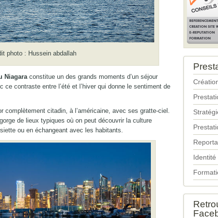
it photo : Hussein abdallah
Prest
u Niagara
constitue un des grands moments d’un séjour
Création
 ce contraste entre l’été et l’hiver qui donne le sentiment de
Prestat
or complètement citadin, à l’américaine, avec ses gratte-ciel.
Stratég
gorge de lieux typiques où on peut découvrir la culture
Prestati
iette ou en échangeant avec les habitants.
Reporta
Identité
Formati
Retro
Face