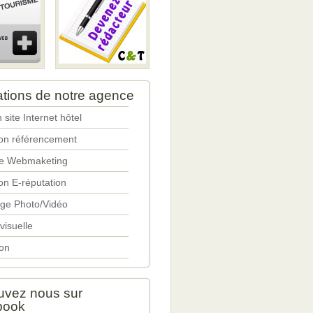
ations de notre agence
 site Internet hôtel
ion référencement
ie Webmaketing
on E-réputation
ge Photo/Vidéo
 visuelle
on
uvez nous sur
book