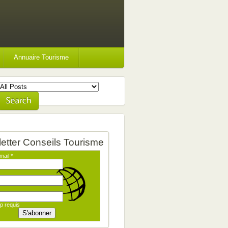
Annuaire Tourisme
etter Conseils Tourisme
mail
*
p requis