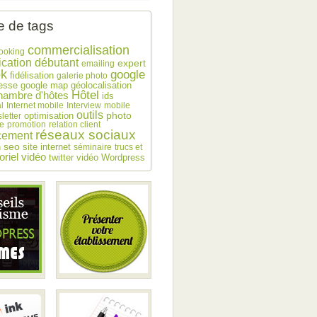
 de tags
commercialisation
ooking
débutant
cation
expert
emailing
ok
google
fidélisation
galerie photo
esse
google map
géolocalisation
Hôtel
hambre d'hôtes
ids
l
Internet mobile
Interview
mobile
outils
photo
optimisation
letter
e
promotion
relation client
réseaux sociaux
cement
seo
n
site internet
séminaire
trucs et
toriel vidéo
twitter
vidéo
Wordpress