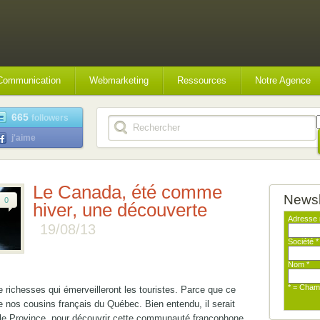
Communication
Webmarketing
Ressources
Notre Agence
665
followers
j'aime
Le Canada, été comme
Newsl
0
hiver, une découverte
Adresse 
19/08/13
Société
*
Nom
*
* = Cham
 richesses qui émerveilleront les touristes. Parce que ce
e nos cousins français du Québec. Bien entendu, il serait
le Province, pour découvrir cette communauté francophone