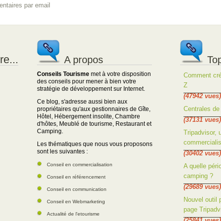
ntaires par email
e...
A propos
Top
Conseils Tourisme
met à votre disposition
Comment crée
des conseils pour mener à bien votre
Z
stratégie de développement sur Internet.
(47942 vues)
Ce blog, s'adresse aussi bien aux
Centrales de 
propriétaires qu'aux gestionnaires de Gîte,
Hôtel, Hébergement insolite, Chambre
(37131 vues)
d'hôtes, Meublé de tourisme, Restaurant et
Camping.
Tripadvisor, 
commercialis
Les thématiques que nous vous proposons
sont les suivantes :
(30402 vues)
Conseil en commercialisation
A quelle péri
camping ?
Conseil en référencement
(29689 vues)
Conseil en communication
Nouvel outil 
Conseil en Webmarketing
page Tripadvi
Actualité de l'etourisme
(25841 vues)