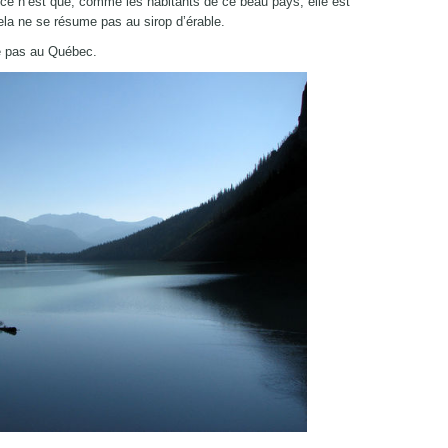
 ce n’est que, comme les habitants de ce beau pays, elle est
la ne se résume pas au sirop d’érable.
 pas au Québec.