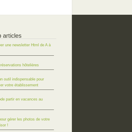
 articles
r une newsletter Html de A à
réservations hôtelières
un outil indispensable pour
er votre établissement
ode partir en vacances au
pour gérer les photos de votre
sor !