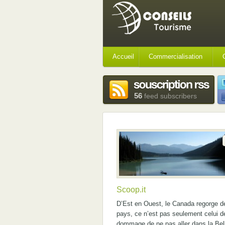
Accueil
Commercialisation
56
feed subscribers
Scoop.it
D’Est en Ouest, le Canada regorge de
pays, ce n’est pas seulement celui d
dommage de ne pas aller dans la Bel