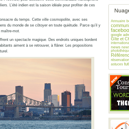
iers. L’été indien est la saison idéale pour profiter de ces
Nuage
onsacre du temps. Cette ville cosmopolite, avec ses
Annuaire
b
ens du monde de se côtoyer en toute quiétude. Parce qu’il y
communi
facebo
n maître-mot.
google adr
Gîte et C
frent un spectacle magique. Des endroits uniques bordent
internationa
abitants aiment à se retrouver, à flâner. Les propositions
news
news
photothèqu
turel.
Référen
réservatio
tu
astuces