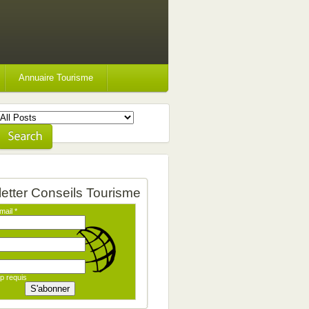
Annuaire Tourisme
etter Conseils Tourisme
mail
*
p requis