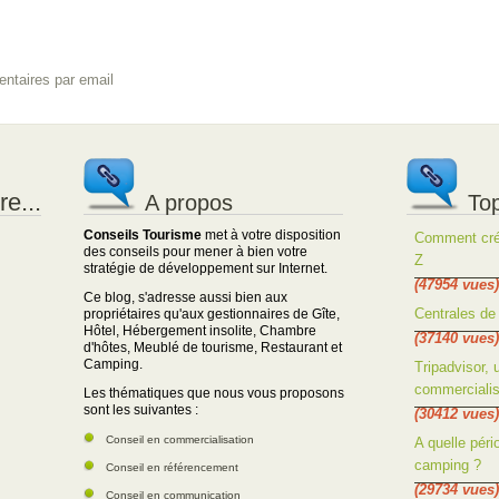
ntaires par email
e...
A propos
Top
Conseils Tourisme
met à votre disposition
Comment crée
des conseils pour mener à bien votre
Z
stratégie de développement sur Internet.
(47954 vues)
Ce blog, s'adresse aussi bien aux
Centrales de 
propriétaires qu'aux gestionnaires de Gîte,
Hôtel, Hébergement insolite, Chambre
(37140 vues)
d'hôtes, Meublé de tourisme, Restaurant et
Camping.
Tripadvisor, 
commercialis
Les thématiques que nous vous proposons
sont les suivantes :
(30412 vues)
Conseil en commercialisation
A quelle péri
camping ?
Conseil en référencement
(29734 vues)
Conseil en communication