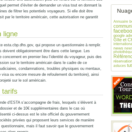
uel permet d’éviter de demander un visa tout en donnant la
Nuage
nes de filtrer les potentiels voyageurs. Si elle doit être
par le territoire américain, cette autorisation ne garantit
Annuaire
b
communi
facebo
 ligne
google adr
Gîte et C
internationa
ite esta.cbp.dhs.gov, qui propose un questionnaire à remplir.
news
news
es doivent obligatoirement être dans cette langue. Les
photothèqu
Référen
e concernent en premier lieu l’identité du voyageur, puis des
réservatio
sion sur le territoire américain dans le cadre de ce
tu
astuces
judiciaires, condamnations, troubles physiques ou mentaux,
visa ou encore mesure de refoulement du territoire), ainsi
rojeté sur le sol américain.
tarifs
nde d’ESTA s’accompagne de frais, lesquels s’élèvent à
dossier et de 10€ supplémentaires dans le cas où
résenté ci-dessus est le site officiel du gouvernement
ociétés privées qui proposent leurs services de manière
u questionnaire, mais il faut savoir que le gouvernement
ices alors promis.