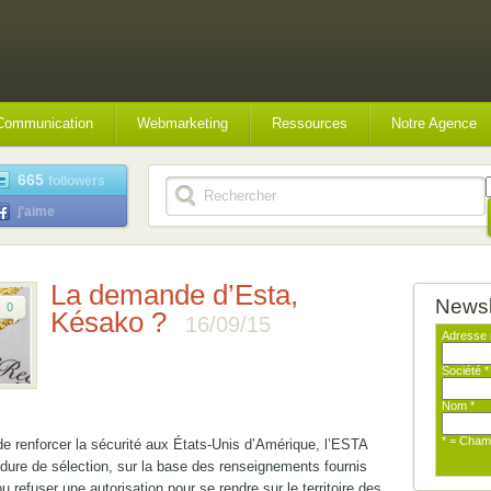
Communication
Webmarketing
Ressources
Notre Agence
665
followers
j'aime
La demande d’Esta,
Newsl
0
Késako ?
16/09/15
Adresse 
Société
*
Nom
*
* = Cham
de renforcer la sécurité aux États-Unis d’Amérique, l’ESTA
dure de sélection, sur la base des renseignements fournis
 refuser une autorisation pour se rendre sur le territoire des