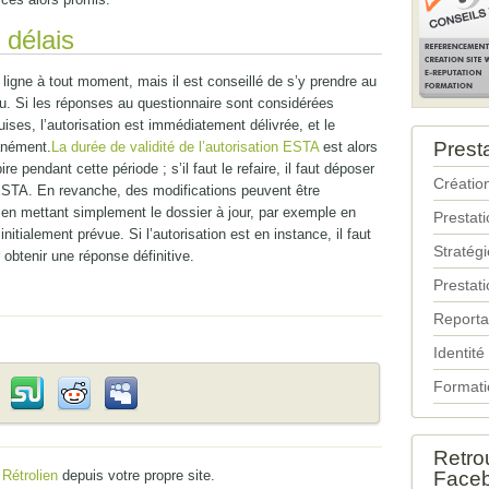
 délais
igne à tout moment, mais il est conseillé de s’y prendre au
u. Si les réponses au questionnaire sont considérées
es, l’autorisation est immédiatement délivrée, et le
Prest
tanément.
La durée de validité de l’autorisation ESTA
est alors
e pendant cette période ; s’il faut le refaire, il faut déposer
Création
STA. En revanche, des modifications peuvent être
en mettant simplement le dossier à jour, par exemple en
Prestat
itialement prévue. Si l’autorisation est en instance, il faut
Stratég
btenir une réponse définitive.
Prestati
Reporta
Identité
Formati
Retro
u
Rétrolien
depuis votre propre site.
Face