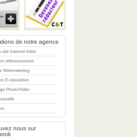
ations de notre agence
 site Internet hôtel
ion référencement
ie Webmaketing
on E-réputation
ge Photo/Vidéo
 visuelle
on
uvez nous sur
book