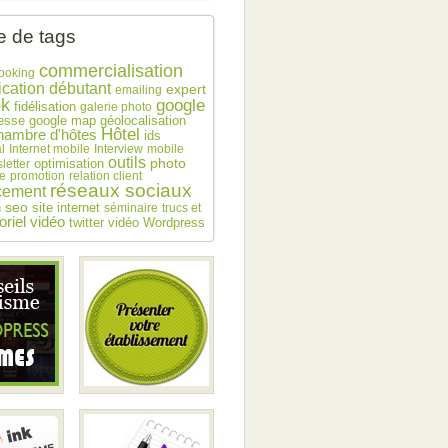
 de tags
commercialisation
ooking
débutant
cation
expert
emailing
ok
google
fidélisation
galerie photo
esse
google map
géolocalisation
Hôtel
hambre d'hôtes
ids
l
Internet mobile
Interview
mobile
outils
photo
optimisation
letter
e
promotion
relation client
réseaux sociaux
cement
seo
n
site internet
séminaire
trucs et
toriel vidéo
twitter
vidéo
Wordpress