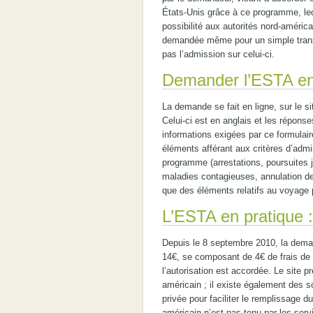
États-Unis grâce à ce programme, leq
possibilité aux autorités nord-américai
demandée même pour un simple transit 
pas l’admission sur celui-ci.
Demander l’ESTA en
La demande se fait en ligne, sur le s
Celui-ci est en anglais et les répons
informations exigées par ce formulair
éléments afférant aux critères d’admis
programme (arrestations, poursuites 
maladies contagieuses, annulation de 
que des éléments relatifs au voyage p
L’ESTA en pratique : 
Depuis le 8 septembre 2010, la dema
14€, se composant de 4€ de frais de 
l’autorisation est accordée. Le site p
américain ; il existe également des s
privée pour faciliter le remplissage d
américain n’est pas tenu par les serv