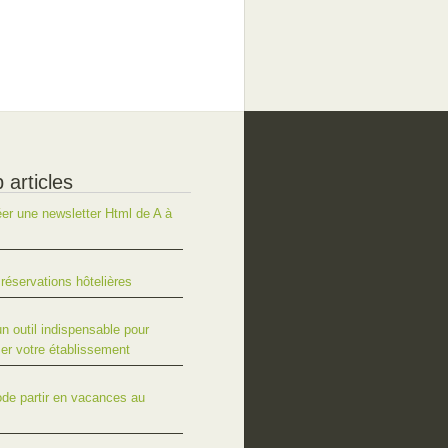
 articles
r une newsletter Html de A à
réservations hôtelières
un outil indispensable pour
er votre établissement
ode partir en vacances au