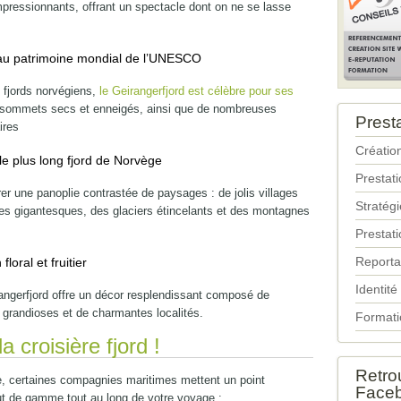
pressionnants, offrant un spectacle dont on ne se lasse
it au patrimoine mondial de l’UNESCO
 fjords norvégiens,
le Geirangerfjord est célèbre pour ses
sommets secs et enneigés, ainsi que de nombreuses
Prest
ires
Création
 le plus long fjord de Norvège
Prestat
r une panoplie contrastée de paysages : de jolis villages
Stratég
ses gigantesques, des glaciers étincelants et des montagnes
Prestati
Reporta
loral et fruitier
Identité
dangerfjord offre un décor resplendissant composé de
grandioses et de charmantes localités.
Formati
a croisière fjord !
Retro
le, certaines compagnies maritimes mettent un point
Face
aut de gamme tout au long de votre voyage :