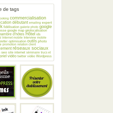
 de tags
commercialisation
ooking
débutant
cation
expert
emailing
ok
google
fidélisation
galerie photo
esse
google map
géolocalisation
Hôtel
hambre d'hôtes
ids
l
Internet mobile
Interview
mobile
outils
photo
optimisation
letter
e
promotion
relation client
réseaux sociaux
cement
seo
n
site internet
séminaire
trucs et
toriel vidéo
twitter
vidéo
Wordpress