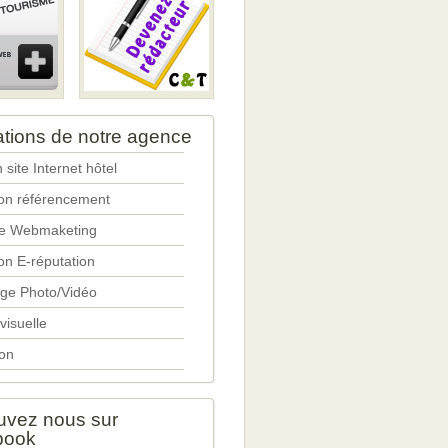
ations de notre agence
 site Internet hôtel
ion référencement
ie Webmaketing
on E-réputation
ge Photo/Vidéo
 visuelle
on
uvez nous sur
book