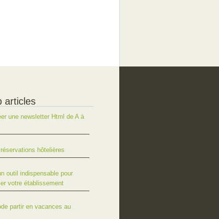
 articles
r une newsletter Html de A à
réservations hôtelières
un outil indispensable pour
er votre établissement
ode partir en vacances au