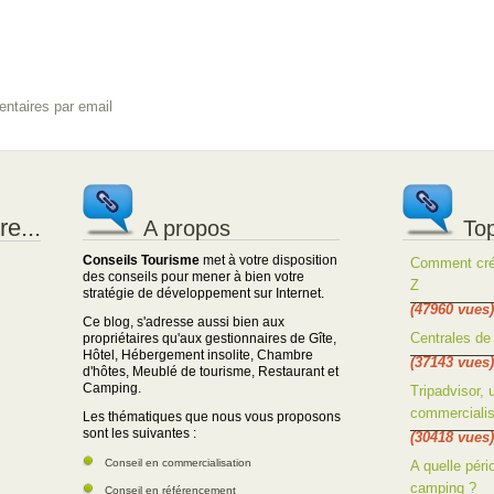
ntaires par email
e...
A propos
Top
Conseils Tourisme
met à votre disposition
Comment crée
des conseils pour mener à bien votre
Z
stratégie de développement sur Internet.
(47960 vues)
Ce blog, s'adresse aussi bien aux
Centrales de 
propriétaires qu'aux gestionnaires de Gîte,
Hôtel, Hébergement insolite, Chambre
(37143 vues)
d'hôtes, Meublé de tourisme, Restaurant et
Camping.
Tripadvisor, 
commercialis
Les thématiques que nous vous proposons
sont les suivantes :
(30418 vues)
Conseil en commercialisation
A quelle péri
camping ?
Conseil en référencement