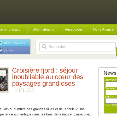
Communication
Webmarketing
Ressources
Notre Agence
665
followers
j'aime
Croisière fjord : séjour
Newsl
0
inoubliable au cœur des
Adresse 
paysages grandioses
Société
*
14/11/23
Nom
*
* = Cham
, loin du tumulte des grandes villes et de la foule ? Une
périence authentique dans les bras de la nature. Embarquez