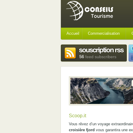
Accueil
Commercialisation
56
feed subscribers
Scoop.it
Vous rêvez d’un voyage extraordinaire
croisière fjord
vous garantira une ex