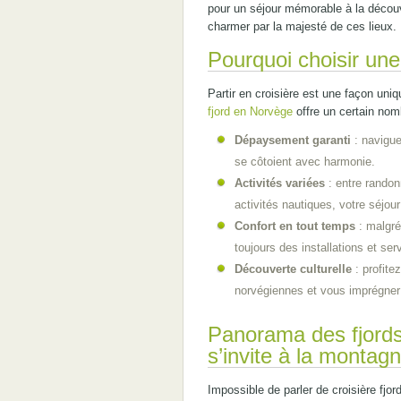
pour un séjour mémorable à la découv
charmer par la majesté de ces lieux.
Pourquoi choisir une 
Partir en croisière est une façon uni
fjord en Norvège
offre un certain nom
Dépaysement garanti
: navigu
se côtoient avec harmonie.
Activités variées
: entre randon
activités nautiques, votre séjour
Confort en tout temps
: malgré
toujours des installations et ser
Découverte culturelle
: profite
norvégiennes et vous imprégner 
Panorama des fjords
s’invite à la montag
Impossible de parler de croisière fjo