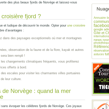
erte des plus beaux fjords de Norvège et laissez-vous
Nuage
croisière fjord ?
Annuaire
b
communi
facebo
que et ludique de découvrir le monde. Opter pour
une croisière
google adr
bre d’avantages :
Gîte et C
internationa
ez dans des paysages exceptionnels où mer et montagnes
news
news
photothèqu
Référen
nées, observation de la faune et de la flore, kayak et autres
réservatio
tu
astuces
 sera bien rempli !
 les changements climatiques fréquents, vous profiterez
vices offerts à bord.
z des escales pour visiter les charmantes villes portuaires
de leur culture.
 de Norvège : quand la mer
ne
rd sans évoquer les célèbres fjords de Norvège. Ces joyaux