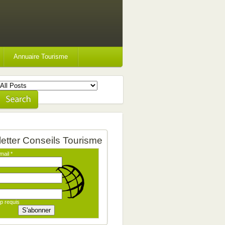
Annuaire Tourisme
etter Conseils Tourisme
mail
*
p requis