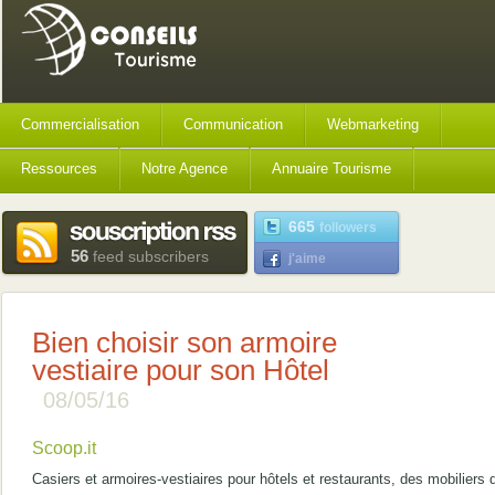
Commercialisation
Communication
Webmarketing
Ressources
Notre Agence
Annuaire Tourisme
665
followers
56
feed subscribers
j'aime
Bien choisir son armoire
vestiaire pour son Hôtel
08/05/16
Scoop.it
Casiers et armoires-vestiaires pour hôtels et restaurants, des mobiliers 