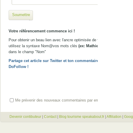
Soumettre
Votre référencement commence ici !
Pour obtenir un beau lien avec l'ancre optimisée de votre choix,
utilisez la syntaxe Nom@vos mots clés
(ex: Mathieu@gîte Nice)
dans le champ "Nom"
Partage cet article sur Twitter et ton commentaire passera en
DoFollow !
Me prévenir des nouveaux commentaires par email
Devenir contibuteur
|
Contact
|
Blog tourisme speakabout.fr
|
Affiliation
|
Goog